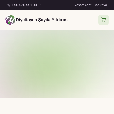
+90 530 991 90 15
Yaşamkent, Çankaya
Diyetisyen Şeyda Yıldırım