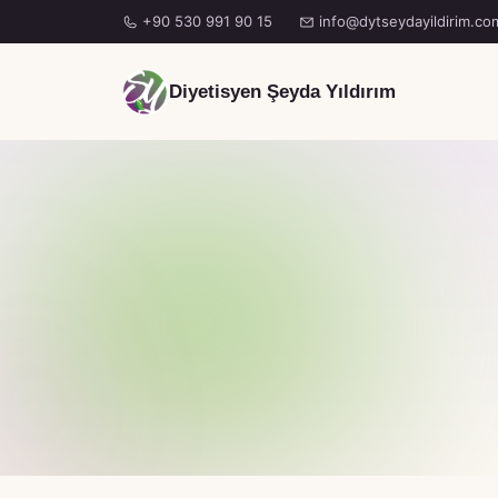
+90 530 991 90 15
info@dytseydayildirim.co
Diyetisyen Şeyda Yıldırım