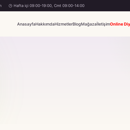
m
Hafta içi 09:00-19:00, Cmt 09:00-14:00
Anasayfa
Hakkımda
Hizmetler
Blog
Mağaza
İletişim
Online Diy