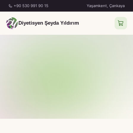
+90 530 991 90 15
Yaşamkent, Çankaya
Diyetisyen Şeyda Yıldırım