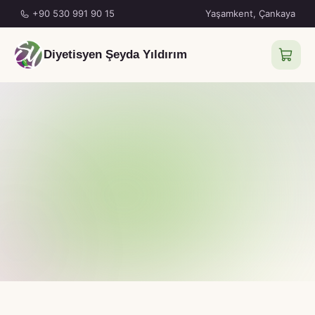
+90 530 991 90 15
Yaşamkent, Çankaya
Diyetisyen Şeyda Yıldırım