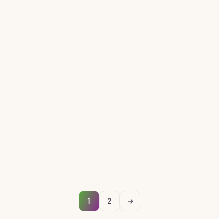
Yazı
1
2
→
sayfalaması